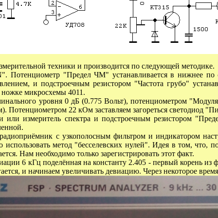
змерительной техники и производится по следующей методике.
N
"
. Потенциометр "Предел ЧМ" устанавливается в нижнее по
лением, и подстроечным резистором "Частота грубо" устанавл
0 ножке микросхемы 4011.
инального уровня 0 дБ (0.775 Вольт), потенциометром "Модул
м)
. Потенциометром 22 кОм заставляем загореться светодиод "П
и или измеритель спектра и подстроечным резистором "Пред
ченной.
 радиоприёмник с узкополосным фильтром и индикатором наст
 использовать метод "бесселевских нулей". Идея в том, что, п
тся. Нам необходимо только зарегистрировать этот факт.
иации 6 кГц поделённая на константу 2.405 - первый корень из
ается, и начинаем увеличивать девиацию. Через некоторое врем