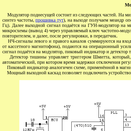
Мо
Модулятор поднесущей состоит из следующих частей. На ми
синтез частоты,
прошивка тут
), на выходе получаем меандр о
Гц). Далее выходной сигнал подаётся на ГУН-модулятор на 
микросхемы (вывод 4) через управляемый ключ частотно-мод
повторителем, и далее, после регулировки, в передатчик.
НЧ-сигналы левого и правого каналов суммируются на входе
от кассетного магнитофона), подаются на операционный усил
сигнал подаётся на модулятор, пиковый индикатор и детектор
Детектор тишины управляет триггером Шмитта, который, в 
автоматический, при котором время задержки отключения регу
Пиковый индикатор аналогичен схеме, применённой в магни
Мощный выходной каскад позволяет подключить устройство 