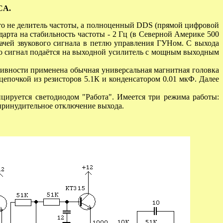
CA.
то не делитель частоты, а полноценный
DDS
(прямой цифровой
арта на стабильность частоты - 2 Гц (в Северной Америке 500
ачей звукового сигнала в петлю управления ГУНом. С выхода
о сигнал подаётся на выходной усилитель с мощным выходным
ивности применена обычная универсальная магнитная головка
епочкой из резисторов 5.1К и конденсатором 0.01 мкФ. Далее
ируется светодиодом "Работа". Имеется три режима работы:
принудительное отключение выхода.