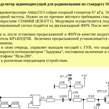
дулятор аудиоподнесущей для радиовещания по стандарту
S
кроконтроллере
Attiny2313
собран опорный генератор 67 кГц. Э
порной частоты. Нужен он по причине жёсткого требования станд
микросхеме
CD4046B (
К561ГГ1). Модуляция осуществляется под
улированный сигнал подаётся на двухкаскадный ФНЧ. После нег
 и, после установки предыскажений и ФНЧ (в качестве индукт
итель КР140УД708. Величина предыскажений устанавливается ц
 тишины.
свою очередь, управляет выходом несущей с ГУН, что индиц
лируется потенциометром "Задержка", постоянное включение и 
тофоне "Яуза-209".
к различным передающим устройствам.