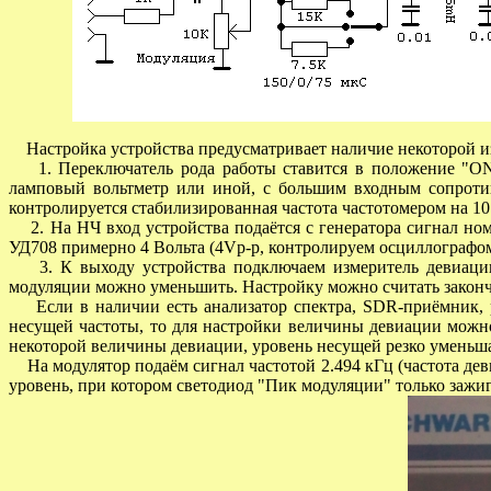
Настройка устройства предусматривает наличие некоторой и
1. Переключатель рода работы ставится в положение "
O
ламповый вольтметр или иной, с большим входным сопротив
контролируется стабилизированная частота частотомером на 1
2. На НЧ вход устройства подаётся с генератора сигнал ном
УД708 примерно 4 Вольта (4
Vp-p
, контролируем осциллографо
3.
К выходу устройства подключаем измеритель девиаци
модуляции можно уменьшить. Настройку можно считать закон
Если в наличии есть анализатор спектра,
SDR
-приёмник,
несущей частоты, то для настройки величины девиации можно
некоторой величины девиации, уровень несущей резко уменьшае
На модулятор подаём сигнал частотой 2.494 кГц (частота дев
уровень, при котором светодиод "Пик модуляции" только зажиг